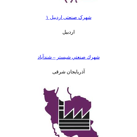
شهرک صنعتی اردبیل ۱
اردبیل
شهرك صنعتي شبستر – شندآباد
آذربایجان شرقی