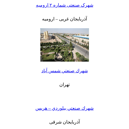
شهرک صنعتی شماره ۲ ارومیه
آذربایجان غربی – ارومیه
شهرك صنعتي شمس آباد
تهران
شهرك صنعتي بيلوردي – هريس
آذربایجان شرقی